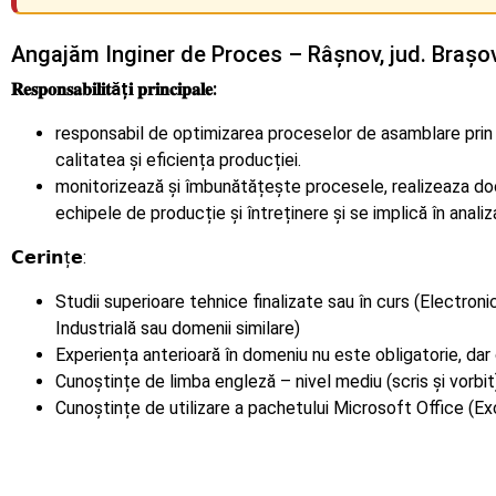
Angajăm Inginer de Proces – Râșnov, jud. Brașo
𝐑𝐞𝐬𝐩𝐨𝐧𝐬𝐚𝐛𝐢𝐥𝐢𝐭ăț𝐢 𝐩𝐫𝐢𝐧𝐜𝐢𝐩𝐚𝐥𝐞:
responsabil de optimizarea proceselor de asamblare prin
calitatea și eficiența producției.
monitorizează și îmbunătățește procesele, realizeaza d
echipele de producție și întreținere și se implică în anali
𝗖𝗲𝗿𝗶𝗻ț𝗲:
Studii superioare tehnice finalizate sau în curs (Electron
Industrială sau domenii similare)
Experiența anterioară în domeniu nu este obligatorie, dar 
Cunoștințe de limba engleză – nivel mediu (scris și vorbit
Cunoștințe de utilizare a pachetului Microsoft Office (E