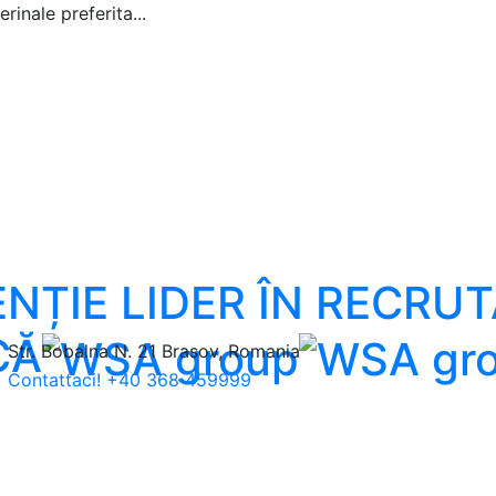
inale preferita...
ENȚIE LIDER ÎN RECRU
CĂ
Str. Bobalna N. 21
Brasov, Romania
Contattaci!
+40 368 459999