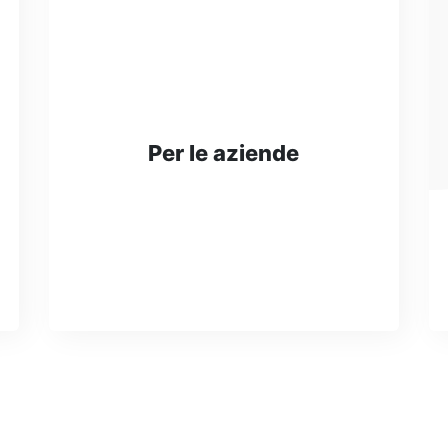
Per le aziende
Scegli ora la collaborazione con
WSA Group e sviluppa la tua attività!
SCOPRI DI PIÙ