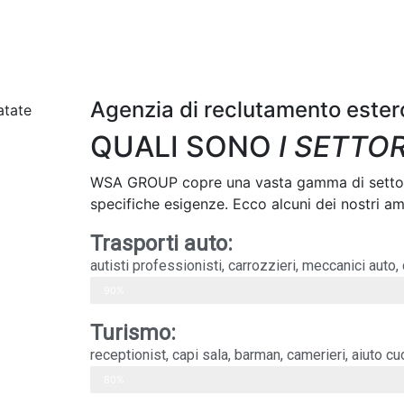
Agenzia di reclutamento ester
QUALI SONO
I SETTO
WSA GROUP copre una vasta gamma di settori,
specifiche esigenze. Ecco alcuni dei nostri a
Trasporti auto:
autisti professionisti, carrozzieri, meccanici auto, 
Web Designer
90%
Turismo:
receptionist, capi sala, barman, camerieri, aiuto cu
Web Designer
80%