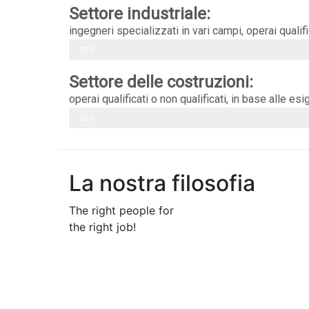
Settore industriale:
ingegneri specializzati in vari campi, operai qualific
Web Designer
80%
Settore delle costruzioni:
operai qualificati o non qualificati, in base alle esi
Web Designer
80%
La nostra filosofia
The right people for
the right job!