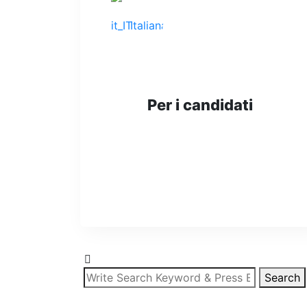
Italiana
Per i candidati
Permettici di essere il tuo partner nel
processo di reclutamento
SCOPRI DI PIÙ
Search