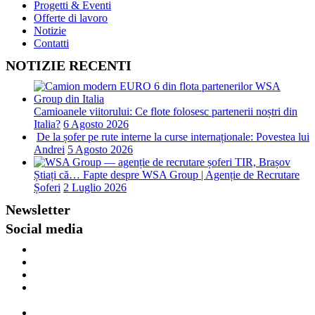
Progetti & Eventi
Offerte di lavoro
Notizie
Contatti
NOTIZIE RECENTI
Camioanele viitorului: Ce flote folosesc partenerii noștri din
Italia?
6 Agosto 2026
De la șofer pe rute interne la curse internaționale: Povestea lui
Andrei
5 Agosto 2026
Știați că… Fapte despre WSA Group | Agenție de Recrutare
Șoferi
2 Luglio 2026
Newsletter
Social media