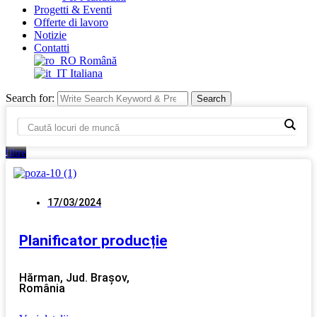
Progetti & Eventi
Offerte di lavoro
Notizie
Contatti
Română
Italiana
Search for:
Search
filtre
17/03/2024
Planificator producție
Hărman, Jud. Brașov,
România