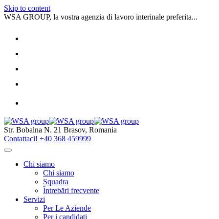
Skip to content
WSA GROUP, la vostra agenzia di lavoro interinale preferita...
Str. Bobalna N. 21
Brasov, Romania
Contattaci!
+40 368 459999
Chi siamo
Chi siamo
Squadra
Întrebări frecvente
Servizi
Per Le Aziende
Per i candidati