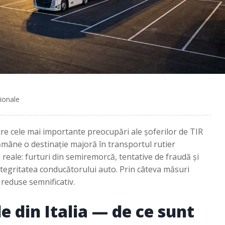
ționale
ntre cele mai importante preocupări ale șoferilor de TIR
rămâne o destinație majoră în transportul rutier
reale: furturi din semiremorcă, tentative de fraudă și
integritatea conducătorului auto. Prin câteva măsuri
i reduse semnificativ.
e din Italia — de ce sunt