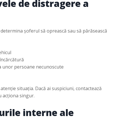
vele de distragere a
a determina șoferul să oprească sau să părăsească
ehicul
încărcătură
rtea unor persoane necunoscute
atenție situația. Dacă ai suspiciuni, contactează
 acționa singur.
urile interne ale