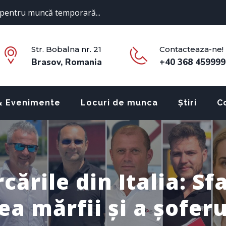
pentru muncă temporară...
Str. Bobalna nr. 21
Contacteaza-ne!
Brasov, Romania
+40 368 459999
& Evenimente
Locuri de munca
Știri
C
cările din Italia: Sf
a mărfii și a șoferu