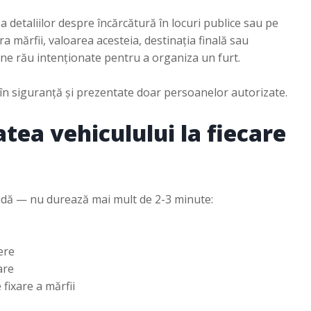
a detaliilor despre încărcătură în locuri publice sau pe
 mărfii, valoarea acesteia, destinația finală sau
ane rău intenționate pentru a organiza un furt.
n siguranță și prezentate doar persoanelor autorizate.
tatea vehiculului la fiecare
pidă — nu durează mai mult de 2-3 minute:
ere
are
 fixare a mărfii