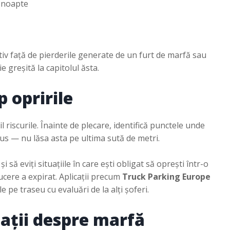
 noapte
tiv față de pierderile generate de un furt de marfă sau
 greșită la capitolul ăsta.
p opririle
riscurile. Înainte de plecare, identifică punctele unde
aus — nu lăsa asta pe ultima sută de metri.
și să eviți situațiile în care ești obligat să oprești într-o
ere a expirat. Aplicații precum
Truck Parking Europe
le pe traseu cu evaluări de la alți șoferi.
mații despre marfă