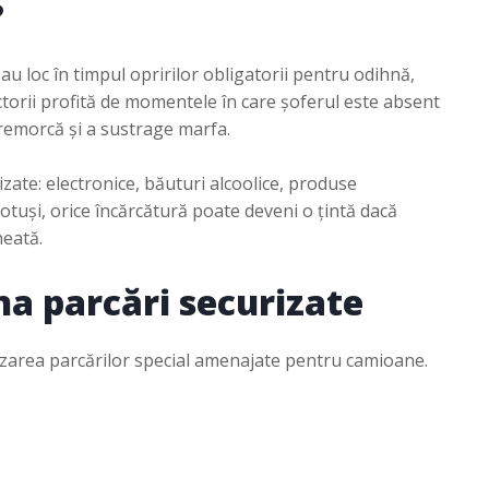
?
au loc în timpul opririlor obligatorii pentru odihnă,
ctorii profită de momentele în care șoferul este absent
remorcă și a sustrage marfa.
izate: electronice, băuturi alcoolice, produse
otuși, orice încărcătură poate deveni o țintă dacă
heată.
na parcări securizate
lizarea parcărilor special amenajate pentru camioane.