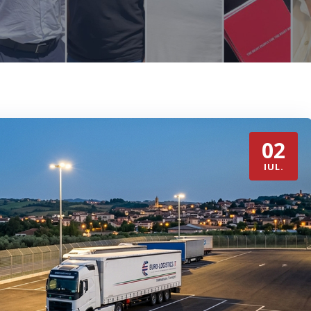
02
IUL.