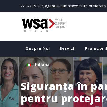
Sari
WSA GROUP, agenția dumneavoastră preferată 
la
conținut
Despre Noi
Servicii
Proiecte 
Italiana
Siguranța în par
pentru protejare