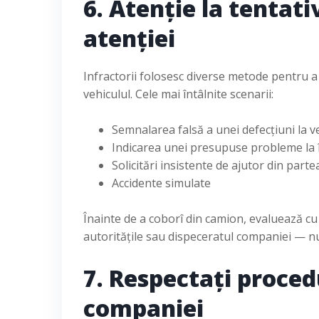
6. Atenție la tentati
atenției
Infractorii folosesc diverse metode pentru 
vehiculul. Cele mai întâlnite scenarii:
Semnalarea falsă a unei defecțiuni la v
Indicarea unei presupuse probleme la 
Solicitări insistente de ajutor din pa
Accidente simulate
Înainte de a coborî din camion, evaluează cu 
autoritățile sau dispeceratul companiei — nu
7. Respectați proced
companiei