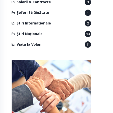
Salarii & Contracte
3
Șoferi Străinătate
1
Știri Internaționale
2
Știri Naționale
13
Viața la Volan
11