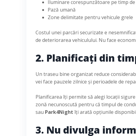
Iluminare corespunzătoare pe timp de
Pază umană
Zone delimitate pentru vehicule grele
Costul unei parcări securizate e nesemnifica
de deteriorarea vehiculului. Nu face economie
2. Planificați din tim
Un traseu bine organizat reduce considerabil 
vei face pauzele zilnice și perioadele de rep
Planificarea îți permite să alegi locații sigure 
zonă necunoscută pentru că timpul de conduc
sau
Park4Night
îți arată opțiunile disponibi
3. Nu divulga infor