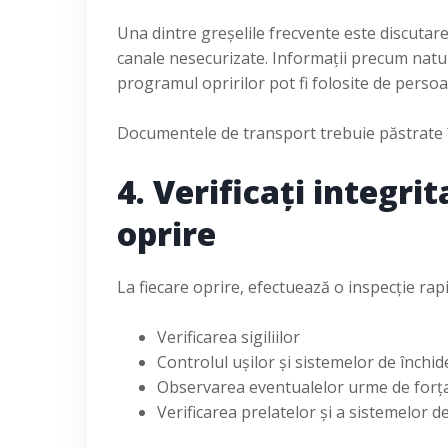
Una dintre greșelile frecvente este discutare
canale nesecurizate. Informații precum natura
programul opririlor pot fi folosite de perso
Documentele de transport trebuie păstrate î
4. Verificați integri
oprire
La fiecare oprire, efectuează o inspecție ra
Verificarea sigiliilor
Controlul ușilor și sistemelor de închid
Observarea eventualelor urme de forț
Verificarea prelatelor și a sistemelor de