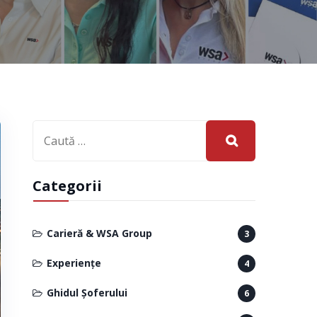
Categorii
Carieră & WSA Group
3
Experiențe
4
Ghidul Șoferului
6