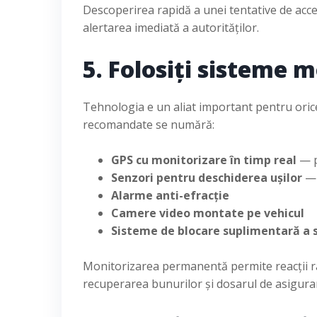
Descoperirea rapidă a unei tentative de acc
alertarea imediată a autorităților.
5. Folosiți sisteme 
Tehnologia e un aliat important pentru orice ș
recomandate se numără:
GPS cu monitorizare în timp real
— p
Senzori pentru deschiderea ușilor
— 
Alarme anti-efracție
Camere video montate pe vehicul
Sisteme de blocare suplimentară a 
Monitorizarea permanentă permite reacții rap
recuperarea bunurilor și dosarul de asigura