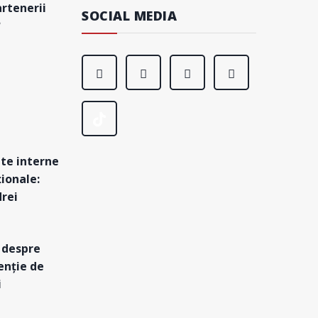
artenerii
SOCIAL MEDIA
?
ute interne
ționale:
drei
 despre
enție de
i