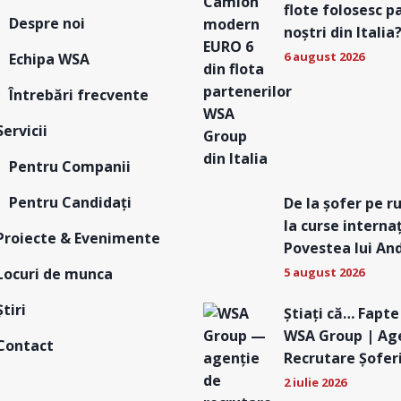
flote folosesc p
Despre noi
noștri din Italia
6 august 2026
Echipa WSA
Întrebări frecvente
Servicii
Pentru Companii
Pentru Candidați
De la șofer pe r
la curse interna
Proiecte & Evenimente
Povestea lui An
Locuri de munca
5 august 2026
Știri
Știați că… Fapte
WSA Group | Ag
Contact
Recrutare Șofer
2 iulie 2026