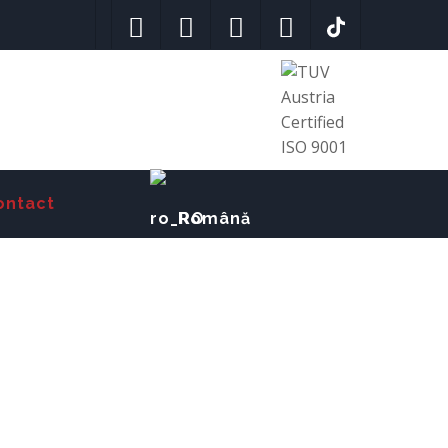
ontact
Română