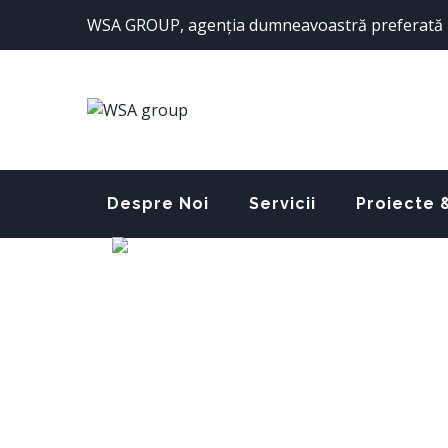
WSA GROUP, agenția dumneavoastră preferată 
Despre Noi
Servicii
Proiecte 
Italiana
Contact
WSA GROUP