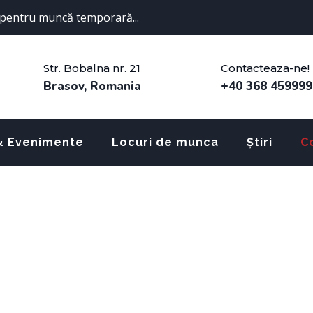
pentru muncă temporară...
Str. Bobalna nr. 21
Contacteaza-ne!
Brasov, Romania
+40 368 459999
& Evenimente
Locuri de munca
Știri
C