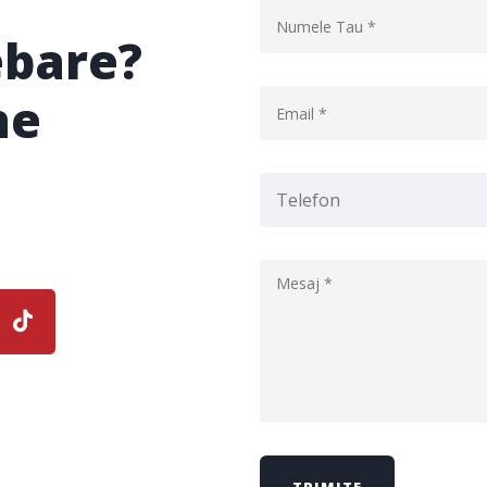
ebare?
ne