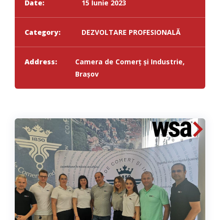
Date:
15 Iunie 2023
Category:
DEZVOLTARE PROFESIONALĂ
Address:
Camera de Comerț și Industrie,
Brașov