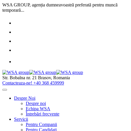
Sari
WSA GROUP, agenția dumneavoastră preferată pentru muncă
la
temporară...
conținut
Str. Bobalna nr. 21
Brasov, Romania
Contacteaza-ne!
+40 368 459999
Despre Noi
Despre noi
Echipa WSA
Întrebări frecvente
Servicii
Pentru Companii
Pentru Candidați