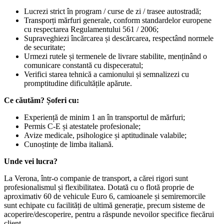
Lucrezi strict în program / curse de zi / trasee autostradă;
Transporți mărfuri generale, conform standardelor europene
cu respectarea Regulamentului 561 / 2006;
Supraveghiezi încărcarea și descărcarea, respectând normele
de securitate;
Urmezi rutele și termenele de livrare stabilite, menținând o
comunicare constantă cu dispeceratul;
Verifici starea tehnică a camionului și semnalizezi cu
promptitudine dificultățile apărute.
Ce căutăm? Șoferi cu:
Experiență de minim 1 an în transportul de mărfuri;
Permis C-E și atestatele profesionale;
Avize medicale, psihologice și aptitudinale valabile;
Cunoștințe de limba italiană.
Unde vei lucra?
La Verona, într-o companie de transport, a cărei rigori sunt
profesionalismul și flexibilitatea. Dotată cu o flotă proprie de
aproximativ 60 de vehicule Euro 6, camioanele și semiremorcile
sunt echipate cu facilități de ultimă generație, precum sisteme de
acoperire/descoperire, pentru a răspunde nevoilor specifice fiecărui
client.