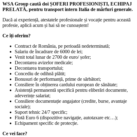
WSA Group caută doi ȘOFERI PROFESIONIȘTI, ECHIPAJ
PRELATĂ, pentru transport intern Italia de mărfuri generale.
Dacă ai experiență, atestatele profesionale și vocație pentru această
profesie, aplică acum și hai să ne cunoaștem!
Ce îți oferim?
Contract de România, pe perioadă nedeterminată;
Salariu de încadrare de 6000 de lei;
Venit total lunar de 2700 de euro/ șofer;
Decontarea avizelor medicale;
Decontarea transportului;
Concediu de odihnă plătit;
Bonusuri de performanță, prime de sărbători;
Consiliere în obținerea cardului european de sănătate;
Asistență permanentă specifică pentru eliberări documente,
adeverințe salariat;
Consiliere documentație angajator (credite, burse, avantaje
sociale);
Suport tehnic 24/7 specific;
Flotă Euro 6 (dispozitive navigație, autotaxare etc…);
Echipament specific de protecție.
Ce vei face?