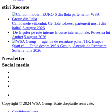
știri Recente
Camioanele viitorului: Ce flote folosesc partenerii noștri din
Italia?
6 august 2026
De la șofer pe rute interne la curse internaționale: Povestea lui
Andrei
5 august 2026
Știați că… Fapte despre WSA Group | Agenție de Recrutare
Șoferi
2 iulie 2026
Newsletter
Social media
Copyright © 2024
WSA Group
Toate drepturile rezervate.
Confidențialitate