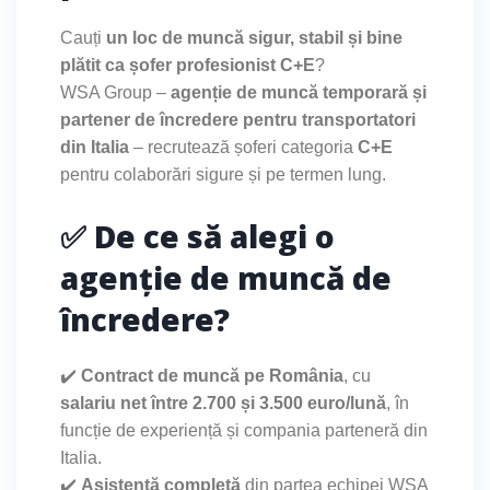
Cauți
un loc de muncă sigur, stabil și bine
plătit ca șofer profesionist C+E
?
WSA Group –
agenție de muncă temporară și
partener de încredere pentru transportatori
din Italia
– recrutează șoferi categoria
C+E
pentru colaborări sigure și pe termen lung.
✅ De ce să alegi o
agenție de muncă de
încredere?
✔️
Contract de muncă pe România
, cu
salariu net între 2.700 și 3.500 euro/lună
, în
funcție de experiență și compania parteneră din
Italia.
✔️
Asistență completă
din partea echipei WSA