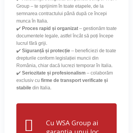
Group – te sprijinim în toate etapele, de la
semnarea contractului până după ce începi
munca în Italia.
✔️
Proces rapid și organizat
– gestionăm toate
documentele legale, astfel încât să poți începe
lucrul fără griji.
✔️
Siguranță și protecție
– beneficiezi de toate
drepturile conform legislației muncii din
România, chiar dacă lucrezi temporar în Italia.
✔️
Seriozitate și profesionalism
– colaborăm
exclusiv cu
firme de transport verificate și
stabile
din Italia.
Cu WSA Group ai
garanția unui loc