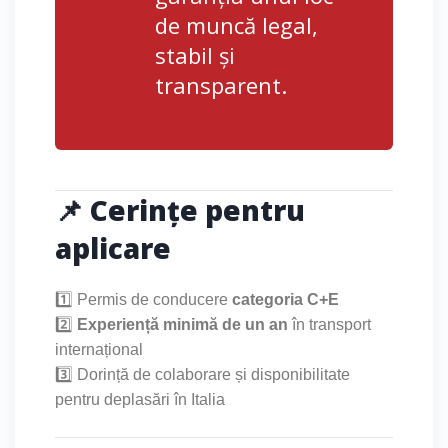
de muncă legal,
stabil și
transparent.
📌 Cerințe pentru
aplicare
1️⃣ Permis de conducere
categoria C+E
2️⃣
Experiență minimă de un an
în transport
internațional
3️⃣ Dorință de colaborare și disponibilitate
pentru deplasări în Italia