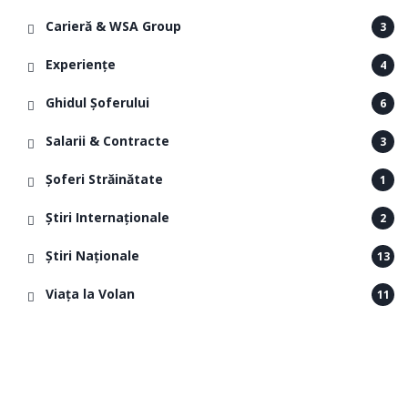
Carieră & WSA Group
3
Experiențe
4
Ghidul Șoferului
6
Salarii & Contracte
3
Șoferi Străinătate
1
Știri Internaționale
2
Știri Naționale
13
Viața la Volan
11