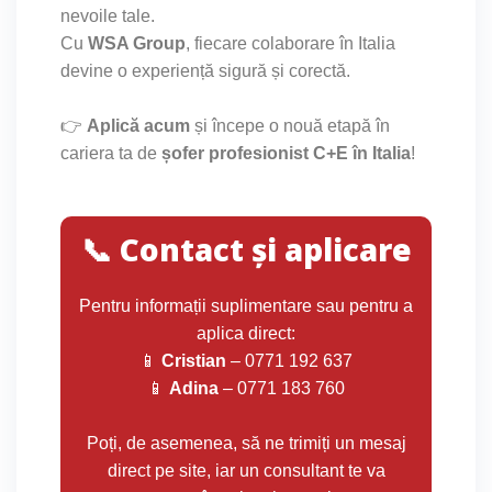
nevoile tale.
Cu
WSA Group
, fiecare colaborare în Italia
devine o experiență sigură și corectă.
👉
Aplică acum
și începe o nouă etapă în
cariera ta de
șofer profesionist C+E în Italia
!
📞 Contact și aplicare
Pentru informații suplimentare sau pentru a
aplica direct:
📱
Cristian
– 0771 192 637
📱
Adina
– 0771 183 760
Poți, de asemenea, să ne trimiți un mesaj
direct pe site, iar un consultant te va