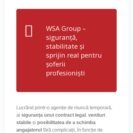
WSA Group –
siguranță,
stabilitate și
sprijin real pentru
șoferii
profesioniști
Lucrând printr-o agenție de muncă temporară,
ai
siguranța unui contract legal
,
venituri
stabile
și
posibilitatea de a schimba
angajatorul
fără complicații, în funcție de