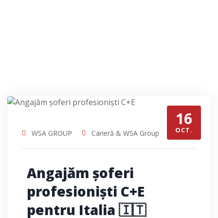
profesionist C+E?
16
OCT.
WSA GROUP
Carieră & WSA Group
Angajăm șoferi
profesioniști C+E
pentru Italia 🇮🇹