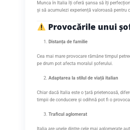
Munca în Italia îți oferă șansa să îți perfecțio
și să acumulezi experiență valoroasă pentru c
Provocările unui șof
Distanța de familie
Cea mai mare provocare rămâne timpul petrecut
pe drum pot afecta moralul șoferului.
Adaptarea la stilul de viață italian
Chiar dacă Italia este o țară prietenoasă, difer
timpii de conducere și odihnă pot fi o provoca
Traficul aglomerat
Italia are unele dintre cele mai aglomerate au