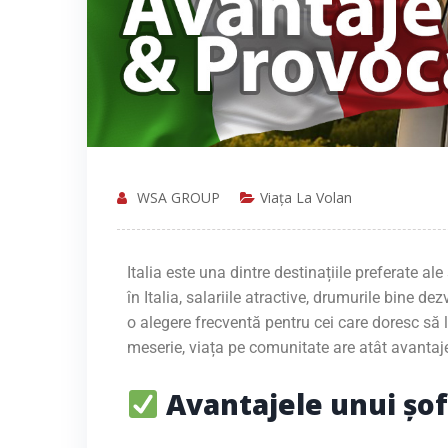
WSA GROUP
Viața La Volan
Italia este una dintre destinațiile preferate al
în Italia, salariile atractive, drumurile bine d
o alegere frecventă pentru cei care doresc să 
meserie, viața pe comunitate are atât avantaje
Avantajele unui șofe