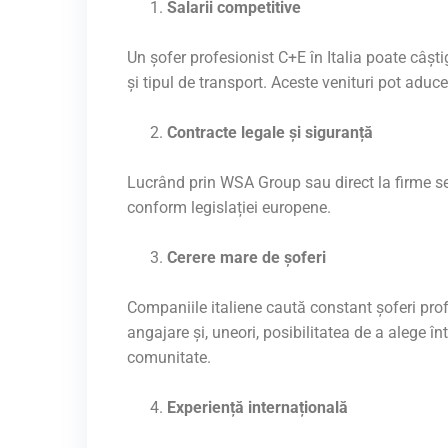
Salarii competitive
Un șofer profesionist C+E în Italia poate câști
și tipul de transport. Aceste venituri pot aduce
Contracte legale și siguranță
Lucrând prin WSA Group sau direct la firme seri
conform legislației europene.
Cerere mare de șoferi
Companiile italiene caută constant șoferi pro
angajare și, uneori, posibilitatea de a alege într
comunitate.
Experiență internațională