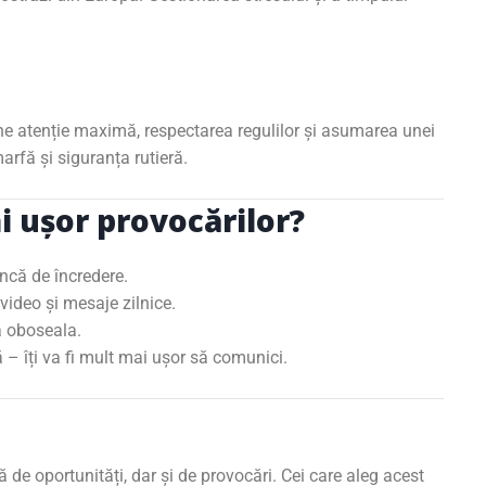
ne atenție maximă, respectarea regulilor și asumarea unei
rfă și siguranța rutieră.
i ușor provocărilor?
ncă de încredere.
video și mesaje zilnice.
a oboseala.
 – îți va fi mult mai ușor să comunici.
nă de oportunități, dar și de provocări. Cei care aleg acest