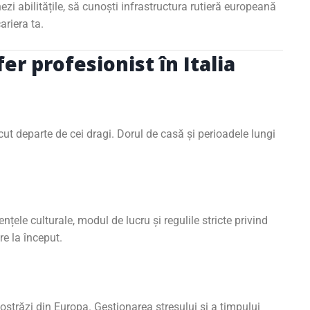
nezi abilitățile, să cunoști infrastructura rutieră europeană
ariera ta.
er profesionist în Italia
 departe de cei dragi. Dorul de casă și perioadele lungi
ențele culturale, modul de lucru și regulile stricte privind
re la început.
tostrăzi din Europa. Gestionarea stresului și a timpului