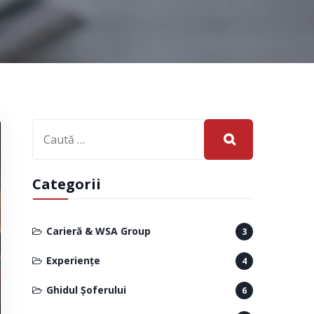
Categorii
Carieră & WSA Group
3
Experiențe
4
Ghidul Șoferului
6