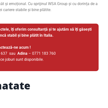
 cât și emoțional. Cu sprijinul WSA Group și cu dorința de a
i cariere stabile și bine plătite.
ctele, îți oferim consultanță și te ajutăm să îți găsești
ă stabil și bine plătit în Italia.
actează-ne acum !
2 637 sau
Adina
– 0771 183 760
 ce joburi sunt disponibile.
natate