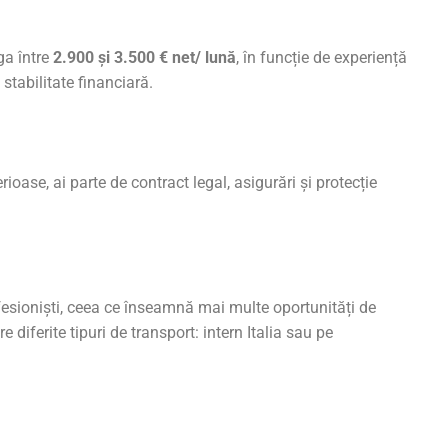
ga între
2.900 și 3.500 € net/ lună
, în funcție de experiență
 stabilitate financiară.
oase, ai parte de contract legal, asigurări și protecție
fesioniști, ceea ce înseamnă mai multe oportunități de
e diferite tipuri de transport: intern Italia sau pe